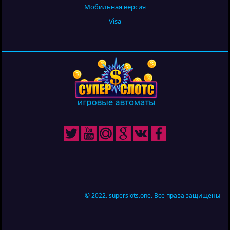
Мобильная версия
Visa
© 2022. superslots.one. Все права защищены